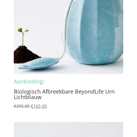
Aanbieding!
Biologisch Afbreekbare BeyondLife Urn
Lichtblauw
Oorspronkelijke
Huidige
€
205,00
€
165,00
prijs
prijs
was:
is:
€205,00.
€165,00.