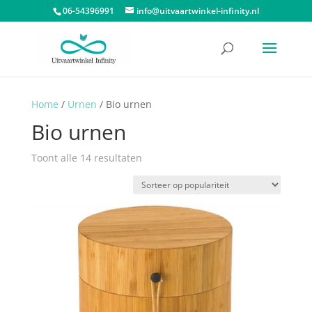
06-54396991
info@uitvaartwinkel-infinity.nl
Home
/
Urnen
/ Bio urnen
Bio urnen
Gesorteerd
Toont alle 14 resultaten
op
populariteit