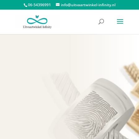
06-54396991
info@uitvaartwinkel-infinity.nl