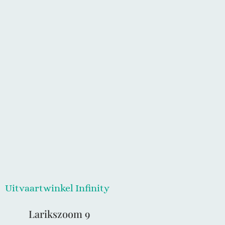
Asbedel Memorial Beads 6
Asbedel Memorial Beads 9
met vingerafdruk
met vingerafdruk
€
287,00
€
277,00
Uitvaartwinkel Infinity
Larikszoom 9