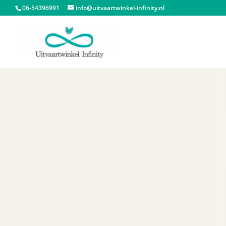
06-54396991
info@uitvaartwinkel-infinity.nl