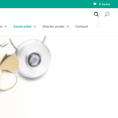
0 items
en
Assieraden
Dieren urnen
Contact