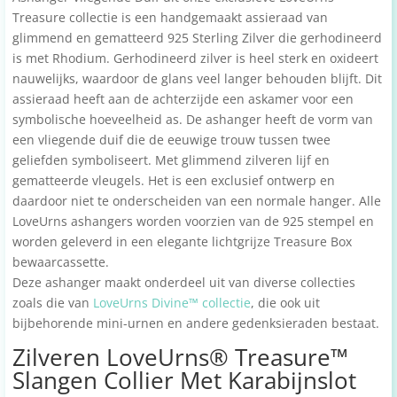
Treasure collectie is een handgemaakt assieraad van
glimmend en gematteerd 925 Sterling Zilver die gerhodineerd
is met Rhodium. Gerhodineerd zilver is heel sterk en oxideert
nauwelijks, waardoor de glans veel langer behouden blijft. Dit
assieraad heeft aan de achterzijde een askamer voor een
symbolische hoeveelheid as. De ashanger heeft de vorm van
een vliegende duif die de eeuwige trouw tussen twee
geliefden symboliseert. Met glimmend zilveren lijf en
gematteerde vleugels. Het is een exclusief ontwerp en
daardoor niet te onderscheiden van een normale hanger. Alle
LoveUrns ashangers worden voorzien van de 925 stempel en
worden geleverd in een elegante lichtgrijze Treasure Box
bewaarcassette.
Deze ashanger maakt onderdeel uit van diverse collecties
zoals die van
LoveUrns Divine™ collectie
, die ook uit
bijbehorende mini-urnen en andere gedenksieraden bestaat.
Zilveren LoveUrns® Treasure™
Slangen Collier Met Karabijnslot