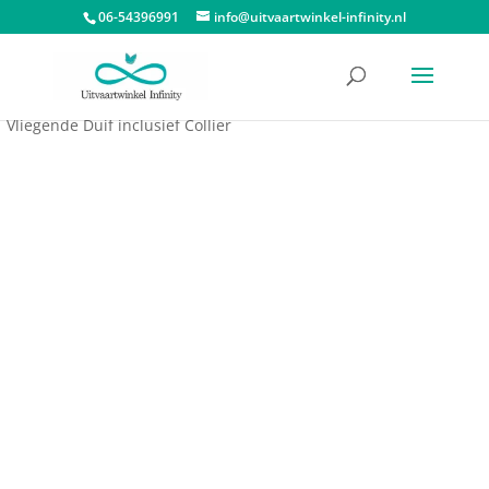
06-54396991
info@uitvaartwinkel-infinity.nl
Start
/
Assieraden
/
Ashangers
/
Ashangers LoveUrns
/ Ashanger
Vliegende Duif inclusief Collier