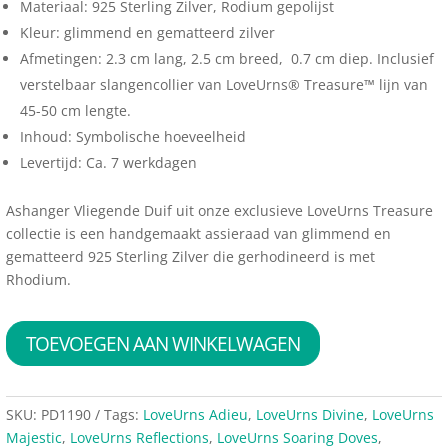
Materiaal: 925 Sterling Zilver, Rodium gepolijst
Kleur: glimmend en gematteerd zilver
Afmetingen: 2.3 cm lang, 2.5 cm breed, 0.7 cm diep. Inclusief
verstelbaar slangencollier van LoveUrns® Treasure™ lijn van
45-50 cm lengte.
Inhoud: Symbolische hoeveelheid
Levertijd: Ca. 7 werkdagen
Ashanger Vliegende Duif uit onze exclusieve LoveUrns Treasure
collectie is een handgemaakt assieraad van glimmend en
gematteerd 925 Sterling Zilver die gerhodineerd is met
Rhodium.
TOEVOEGEN AAN WINKELWAGEN
SKU:
PD1190
Tags:
LoveUrns Adieu
,
LoveUrns Divine
,
LoveUrns
Majestic
,
LoveUrns Reflections
,
LoveUrns Soaring Doves
,