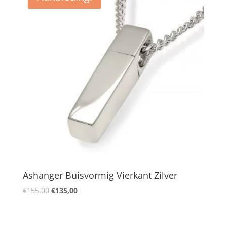
Ashanger Buisvormig Vierkant Zilver
Oorspronkelijke
Huidige
€
155,00
€
135,00
prijs
prijs
was:
is:
€155,00.
€135,00.