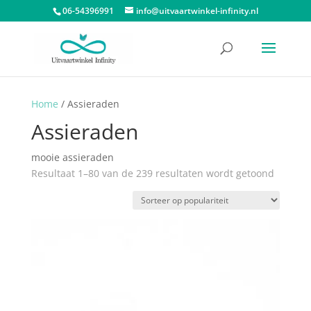
06-54396991
info@uitvaartwinkel-infinity.nl
Home
/ Assieraden
Assieraden
mooie assieraden
Gesorte
Resultaat 1–80 van de 239 resultaten wordt getoond
op
populari