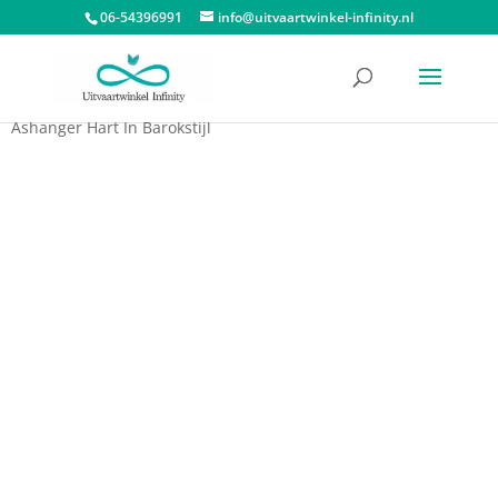
06-54396991
info@uitvaartwinkel-infinity.nl
Start
/
Assieraden
/
Ashangers
/
Ashangers Atlantis Memorials
/
Ashanger Hart In Barokstijl