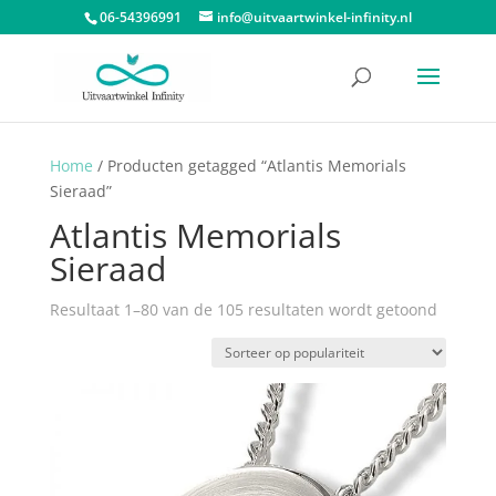
06-54396991
info@uitvaartwinkel-infinity.nl
Home
/ Producten getagged “Atlantis Memorials
Sieraad”
Atlantis Memorials
Sieraad
Gesorte
Resultaat 1–80 van de 105 resultaten wordt getoond
op
populari