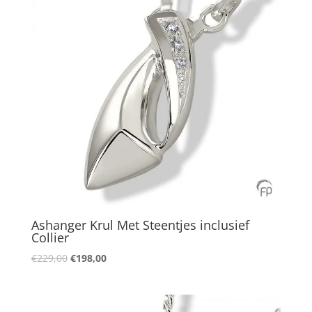
Ashanger Krul Met Steentjes inclusief
Collier
Oorspronkelijke
Huidige
€
229,00
€
198,00
prijs
prijs
was:
is:
€229,00.
€198,00.