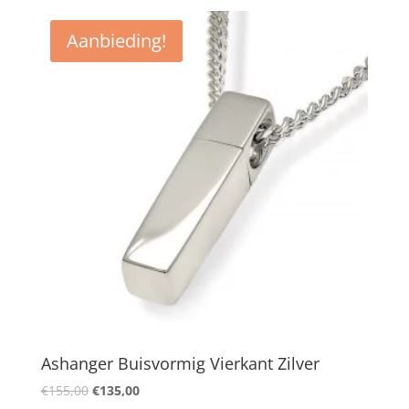
Aanbieding!
Ashanger Buisvormig Vierkant Zilver
Oorspronkelijke
Huidige
€
155,00
€
135,00