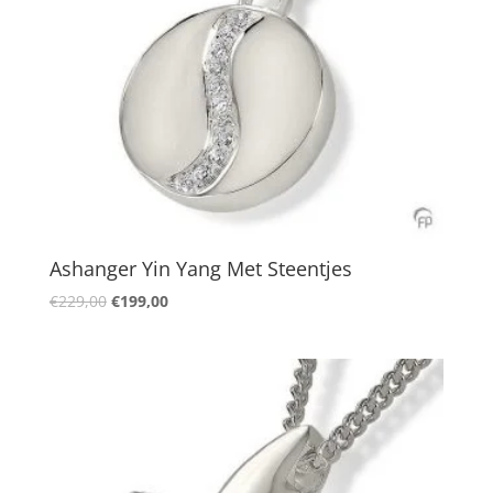
Ashanger Yin Yang Met Steentjes
Oorspronkelijke
Huidige
€
229,00
€
199,00
prijs
prijs
was:
is:
€229,00.
€199,00.