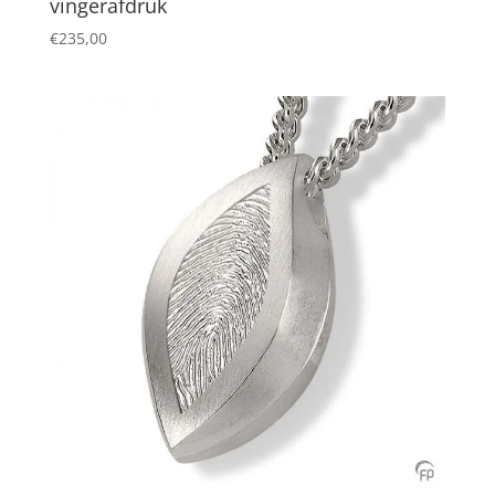
vingerafdruk
€
235,00