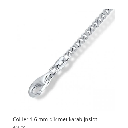
prijs
prijs
was:
is:
€155,00.
€135,00.
Collier 1,6 mm dik met karabijnslot
€
46,00