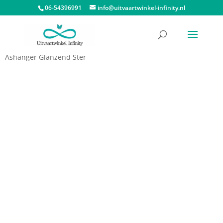
06-54396991
info@uitvaartwinkel-infinity.nl
Start
/
Assieraden
/
Ashangers
/
Ashangers Atlantis Memorials
/
Ashanger Glanzend Ster