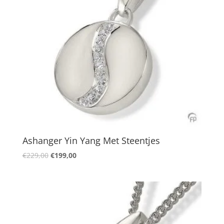
Ashanger Yin Yang Met Steentjes
Oorspronkelijke
Huidige
€
229,00
€
199,00
prijs
prijs
was:
is:
€229,00.
€199,00.