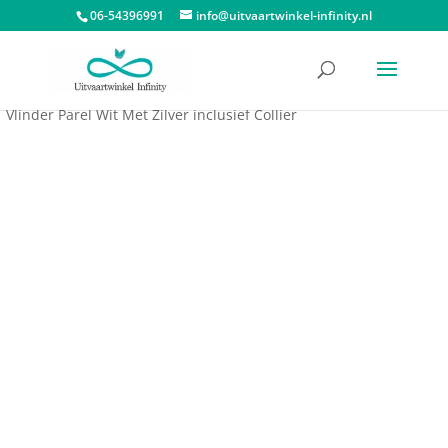
06-54396991
info@uitvaartwinkel-infinity.nl
Start
/
Assieraden
/
Ashangers
/
Ashangers LoveUrns
/ Ashanger
Vlinder Parel Wit Met Zilver inclusief Collier