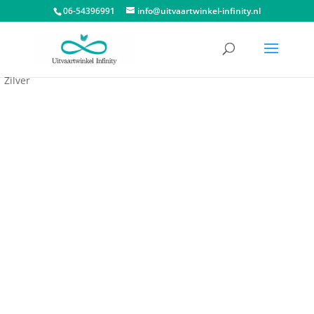
06-54396991
info@uitvaartwinkel-infinity.nl
Start
/
Assieraden
/
Asbedels
/ Asbedel Vlinder Parel Wit Met
Zilver