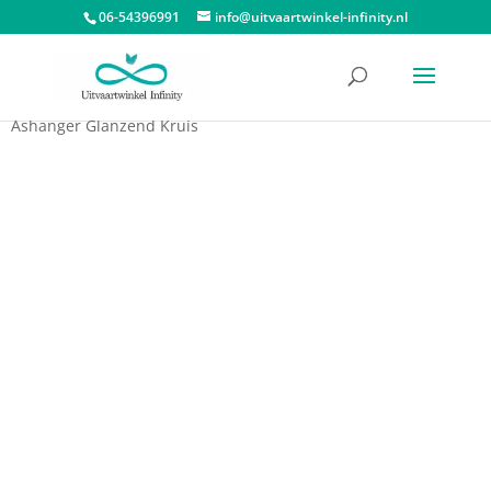
06-54396991
info@uitvaartwinkel-infinity.nl
Start
/
Assieraden
/
Ashangers
/
Ashangers Atlantis Memorials
/
Ashanger Glanzend Kruis