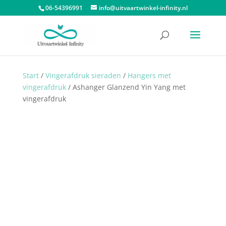
06-54396991
info@uitvaartwinkel-infinity.nl
Start
/
Vingerafdruk sieraden
/
Hangers met
vingerafdruk
/ Ashanger Glanzend Yin Yang met
vingerafdruk