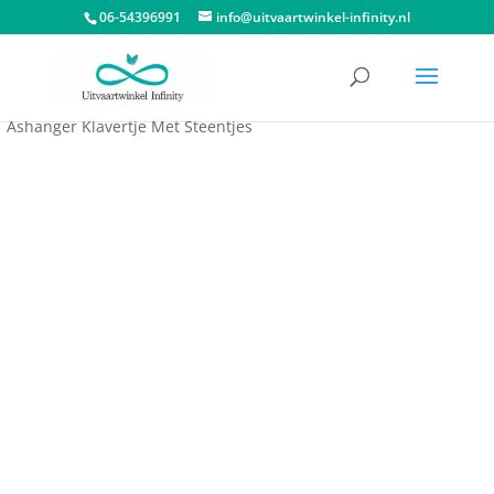
06-54396991
info@uitvaartwinkel-infinity.nl
Start
/
Assieraden
/
Ashangers
/
Ashangers Atlantis Memorials
/
Ashanger Klavertje Met Steentjes