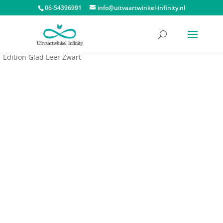
06-54396991
info@uitvaartwinkel-infinity.nl
Start
/
Assieraden
/
Asarmbanden
/ Asarmband Heren Black
Edition Glad Leer Zwart