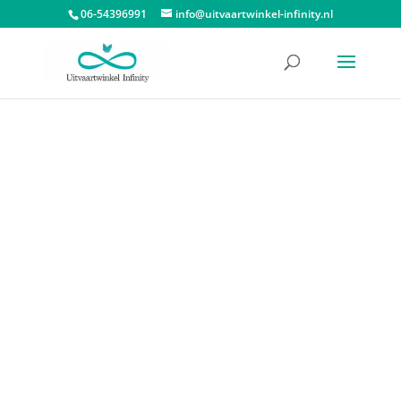
06-54396991
info@uitvaartwinkel-infinity.nl
Start
/
Assieraden
/
Asbedels
/ Asbedel Tree Of Life