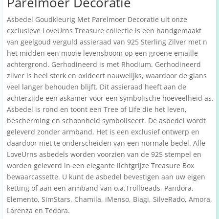
Parelmoer Decoratie
Asbedel Goudkleurig Met Parelmoer Decoratie uit onze
exclusieve LoveUrns Treasure collectie is een handgemaakt
van geelgoud verguld assieraad van 925 Sterling Zilver met n
het midden een mooie levensboom op een groene emaille
achtergrond. Gerhodineerd is met Rhodium. Gerhodineerd
zilver is heel sterk en oxideert nauwelijks, waardoor de glans
veel langer behouden blijft. Dit assieraad heeft aan de
achterzijde een askamer voor een symbolische hoeveelheid as.
Asbedel is rond en toont een Tree of Life die het leven,
bescherming en schoonheid symboliseert. De asbedel wordt
geleverd
zonder
armband
. Het is een exclusief ontwerp en
daardoor niet te onderscheiden van een normale bedel. Alle
LoveUrns asbedels worden voorzien van de 925 stempel en
worden geleverd in een elegante lichtgrijze Treasure Box
bewaarcassette. U kunt de asbedel bevestigen aan uw eigen
ketting of aan een armband van o.a.Trollbeads, Pandora,
Elemento, SimStars, Chamila, iMenso, Biagi, SilveRado, Amora,
Larenza en Tedora.