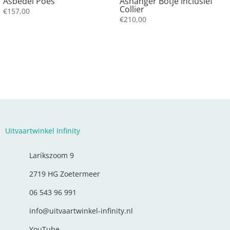
Asbedel Poes
Ashanger Botje inclusief
Collier
€
157,00
€
210,00
Uitvaartwinkel Infinity
Larikszoom 9
2719 HG Zoetermeer
06 543 96 991
info@uitvaartwinkel-infinity.nl
YouTube