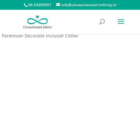
06-54396991
info@uitvaartwinkel-infinity.nl
Start
/
Dieren urnen
/
Katten urnen
/ Ashanger Poes Met
Parelmoer Decoratie inclusief Collier