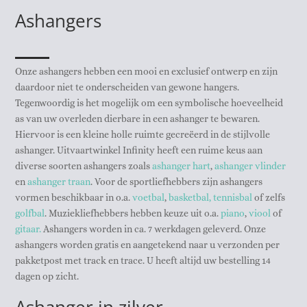
Ashangers
Onze ashangers hebben een mooi en exclusief ontwerp en zijn
daardoor niet te onderscheiden van gewone hangers.
Tegenwoordig is het mogelijk om een symbolische hoeveelheid
as van uw overleden dierbare in een ashanger te bewaren.
Hiervoor is een kleine holle ruimte gecreëerd in de stijlvolle
ashanger. Uitvaartwinkel Infinity heeft een ruime keus aan
diverse soorten ashangers zoals
ashanger hart
,
ashanger vlinder
en
ashanger traan
. Voor de sportliefhebbers zijn ashangers
vormen beschikbaar in o.a.
voetbal
,
basketbal,
tennisbal
of zelfs
golfbal
. Muziekliefhebbers hebben keuze uit o.a.
piano
,
viool
of
gitaar.
Ashangers worden in ca. 7 werkdagen geleverd. Onze
ashangers worden gratis en aangetekend naar u verzonden per
pakketpost met track en trace. U heeft altijd uw bestelling 14
dagen op zicht.
Ashanger in zilver