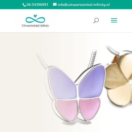
06-54396991
info@uitvaartwinkel-infinity.nl