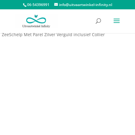
06-54396991
info@uitvaartwinkel-infinity.nl
Start
/
Assieraden
/
Ashangers
/
Ashangers LoveUrns
/ Ashanger
ZeeSchelp Met Parel Zilver Verguld inclusief Collier