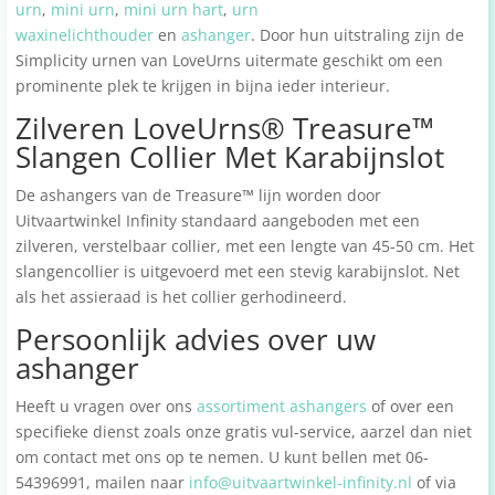
urn
,
mini urn
,
mini urn hart
,
urn
waxinelichthouder
en
ashanger
. Door hun uitstraling zijn de
Simplicity urnen van LoveUrns uitermate geschikt om een
prominente plek te krijgen in bijna ieder interieur.
Zilveren LoveUrns® Treasure™
Slangen Collier Met Karabijnslot
De ashangers van de Treasure
™
lijn worden door
Uitvaartwinkel Infinity standaard aangeboden met een
zilveren, verstelbaar collier, met een lengte van 45-50 cm. Het
slangencollier is uitgevoerd met een stevig karabijnslot. Net
als het assieraad is het collier gerhodineerd.
Persoonlijk advies over uw
ashanger
Heeft u vragen over ons
assortiment ashangers
of over een
specifieke dienst zoals onze gratis vul-service, aarzel dan niet
om contact met ons op te nemen. U kunt bellen met 06-
54396991, mailen naar
info@uitvaartwinkel-infinity.nl
of via