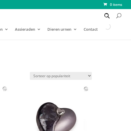
0 items
en
Assieraden
Dieren urnen
Contact