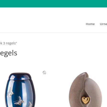
Home
Urn
k 3 regels”
egels