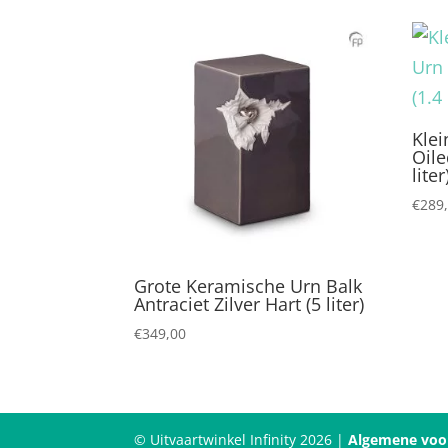
Kle
Oile
liter
€
289
Grote Keramische Urn Balk
Antraciet Zilver Hart (5 liter)
€
349,00
© Uitvaartwinkel Infinity 2026 |
Algemene voo