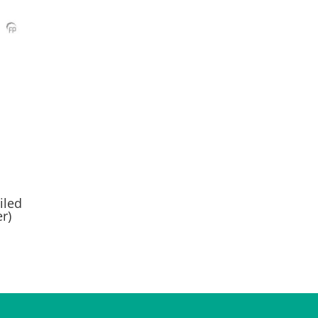
iled
er)