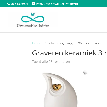
06-54396991
info@uitvaartwinkel-infinity.nl
Home
/ Producten getagged “Graveren keramie
Graveren keramiek 3 r
Gesorteerd
Toont alle 23 resultaten
op
populariteit