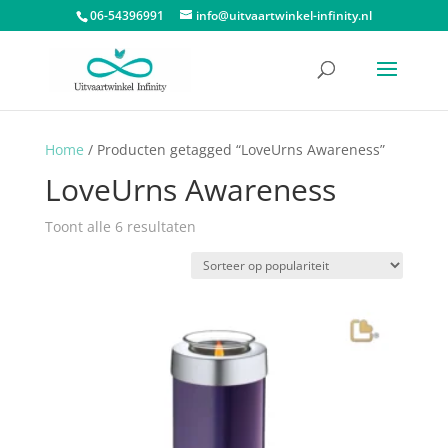
06-54396991
info@uitvaartwinkel-infinity.nl
Home
/ Producten getagged “LoveUrns Awareness”
LoveUrns Awareness
Gesorteerd
Toont alle 6 resultaten
op
populariteit