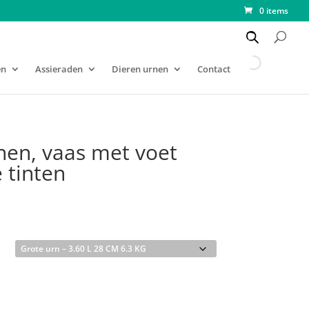
0 items
en
Assieraden
Dieren urnen
Contact
en, vaas met voet
 tinten