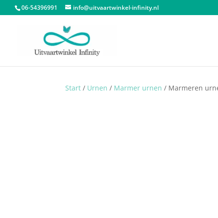
06-54396991
info@uitvaartwinkel-infinity.nl
Start
/
Urnen
/
Marmer urnen
/ Marmeren urnen