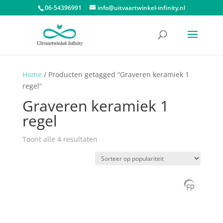
06-54396991
info@uitvaartwinkel-infinity.nl
Home
/ Producten getagged “Graveren keramiek 1
regel”
Graveren keramiek 1
regel
Gesorteerd
Toont alle 4 resultaten
op
populariteit