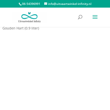
06-54396991
info@uitvaartwinkel-infinity.nl
Start
/
Dieren urnen
/
Urn huisdier
/ Mini Witte Keramische Urn
Gouden Hart (0.9 liter)