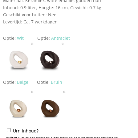
Materiaal: Keramiek, witte emaille, gouden hart
Inhoud: 0.9 liter, Hoogte: 16 cm, Gewicht: 0.7 kg
Geschikt voor buiten: Nee
Levertijd: Ca. 7 werkdagen
Optie:
Wit
Optie:
Antraciet
Optie:
Beige
Optie:
Bruin
Urn inhoud?
Twijfelt u over het formaat? Deze tabel helpt u op weg met gewicht en