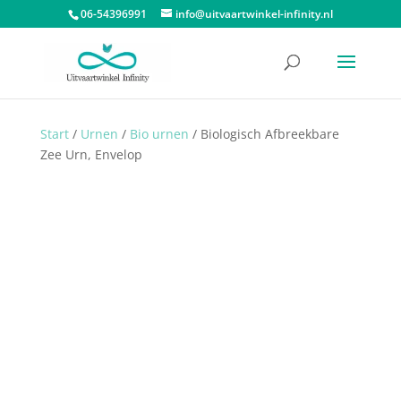
06-54396991
info@uitvaartwinkel-infinity.nl
Start
/
Urnen
/
Bio urnen
/ Biologisch Afbreekbare
Zee Urn, Envelop