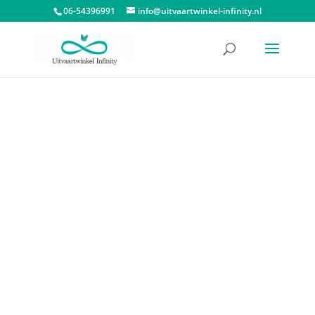
06-54396991
info@uitvaartwinkel-infinity.nl
Start
/
Urnen
/
Glazen urnen
/ Glazen urnen, bruin met hart