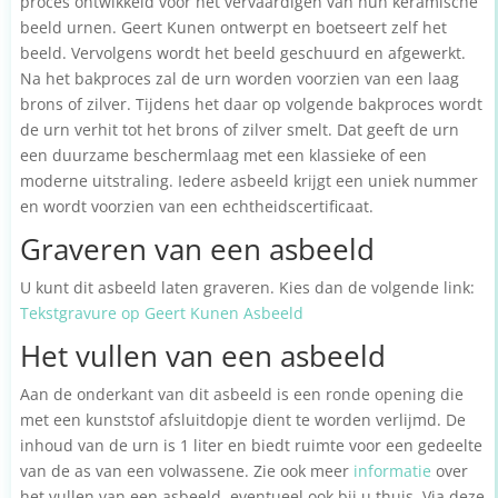
proces ontwikkeld voor het vervaardigen van hun keramische
beeld urnen. Geert Kunen ontwerpt en boetseert zelf het
beeld. Vervolgens wordt het beeld geschuurd en afgewerkt.
Na het bakproces zal de urn worden voorzien van een laag
brons of zilver. Tijdens het daar op volgende bakproces wordt
de urn verhit tot het brons of zilver smelt. Dat geeft de urn
een duurzame beschermlaag met een klassieke of een
moderne uitstraling. Iedere asbeeld krijgt een uniek nummer
en wordt voorzien van een echtheidscertificaat.
Graveren van een asbeeld
U kunt dit asbeeld laten graveren. Kies dan de volgende link:
Tekstgravure op Geert Kunen Asbeeld
Het vullen van een asbeeld
Aan de onderkant van dit asbeeld is een ronde opening die
met een kunststof afsluitdopje dient te worden verlijmd. De
inhoud van de urn is 1 liter en biedt ruimte voor een gedeelte
van de as van een volwassene. Zie ook meer
informatie
over
het vullen van een asbeeld, eventueel ook bij u thuis. Via deze