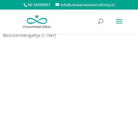
06-54396991
info@uitvaartwinkel-infinity.nl
Start
/
Urnen
/
Asbeelden
/ Klein Asbeeld Verlicht
Beschermengeltje (1 liter)