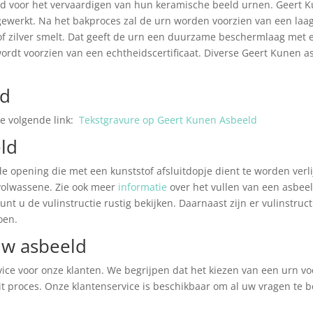
d voor het vervaardigen van hun keramische beeld urnen. Geert Ku
werkt. Na het bakproces zal de urn worden voorzien van een laag 
of zilver smelt. Dat geeft de urn een duurzame beschermlaag met e
rdt voorzien van een echtheidscertificaat. Diverse Geert Kunen as
ld
de volgende link:
Tekstgravure op Geert Kunen Asbeeld
ld
e opening die met een kunststof afsluitdopje dient te worden verli
volwassene. Zie ook meer
informatie
over het vullen van een asbeeld
unt u de vulinstructie rustig bekijken. Daarnaast zijn er vulinstructi
oen.
uw asbeeld
ce voor onze klanten. We begrijpen dat het kiezen van een urn voo
it proces. Onze klantenservice is beschikbaar om al uw vragen te