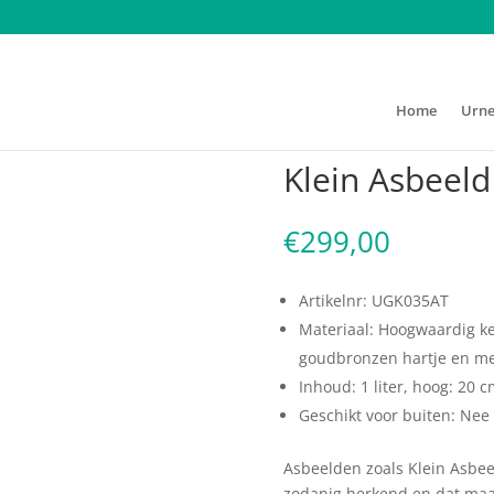
Home
Urn
ht Hart (1 liter)
Klein Asbeeld 
€
299,00
Artikelnr: UGK035AT
Materiaal: Hoogwaardig k
goudbronzen hartje en me
Inhoud: 1 liter, hoog: 20 
Geschikt voor buiten: Nee
Asbeelden zoals Klein Asbeeld
zodanig herkend en dat maak