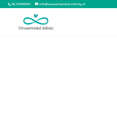
06-54396991
info@uitvaartwinkel-infinity.nl
Start
/
Urnen
/
Asbeelden
/ Klein Asbeeld Verlic