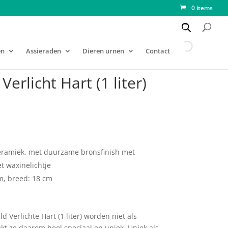
0 items
en
Assieraden
Dieren urnen
Contact
Verlicht Hart (1 liter)
eramiek, met duurzame bronsfinish met
t waxinelichtje
cm, breed: 18 cm
 Verlichte Hart (1 liter) worden niet als
t ze daarom heel speciaal en uniek. Uniek als