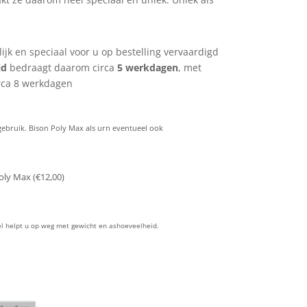
jk en speciaal voor u op bestelling vervaardigd
jd
bedraagt daarom circa
5 werkdagen
, met
irca 8 werkdagen
 gebruik. Bison Poly Max als urn eventueel ook
oly Max (
€
12,00
)
bel helpt u op weg met gewicht en ashoeveelheid.