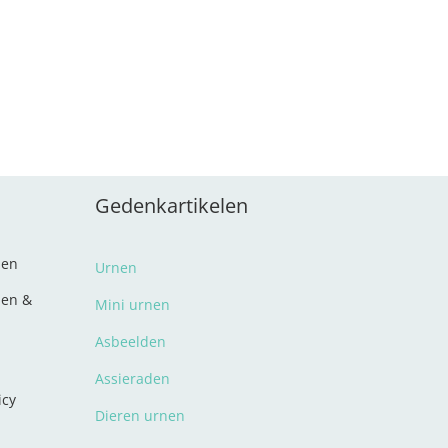
Gedenkartikelen
den
Urnen
len &
Mini urnen
Asbeelden
Assieraden
icy
Dieren urnen