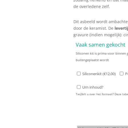
de overledene zelf.
Dit asbeeld wordt ambachteli
door de keramist. De
leverti
gravure (indien mogelijk): c
Vaak samen gekocht
Siliconen kit is prima voor binnen
buitengeplaatst wordt
Siliconenkit (
€
12,00
)
P
Urn inhoud?
Twijfelt u over het formaat? Deze ta