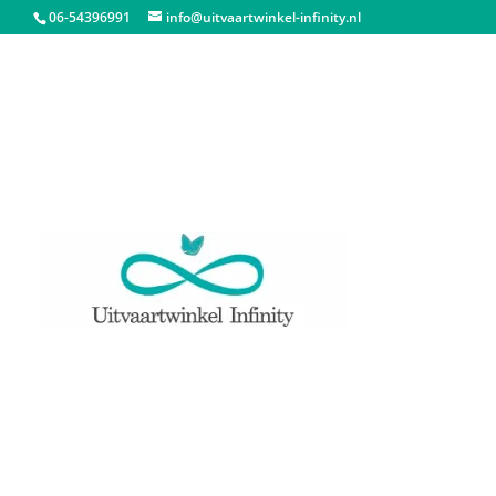
06-54396991
info@uitvaartwinkel-infinity.nl
Start
/
Urnen
/
Asbeelden
/ Klein Asbeeld Verlic