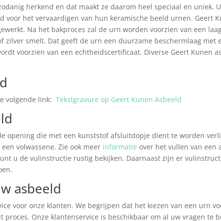
odanig herkend en dat maakt ze daarom heel speciaal en uniek. Un
d voor het vervaardigen van hun keramische beeld urnen. Geert Ku
werkt. Na het bakproces zal de urn worden voorzien van een laag 
of zilver smelt. Dat geeft de urn een duurzame beschermlaag met e
rdt voorzien van een echtheidscertificaat. Diverse Geert Kunen as
ld
de volgende link:
Tekstgravure op Geert Kunen Asbeeld
ld
e opening die met een kunststof afsluitdopje dient te worden verli
n een volwassene. Zie ook meer
informatie
over het vullen van een a
unt u de vulinstructie rustig bekijken. Daarnaast zijn er vulinstructi
oen.
uw asbeeld
ce voor onze klanten. We begrijpen dat het kiezen van een urn voo
it proces. Onze klantenservice is beschikbaar om al uw vragen te