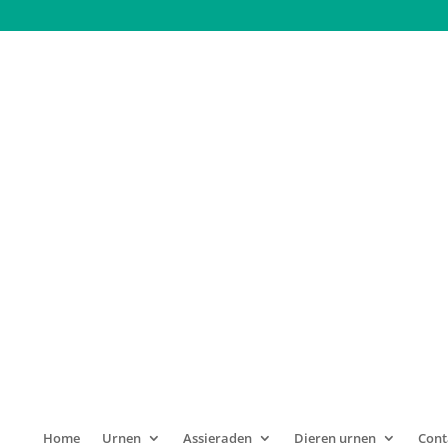
hte Troost Vlinder (0.75 liter)
Klein Asbeeld
Vlinder (0.75 l
€
289,00
Artikelnr: UGK046AT
Materiaal: Hoogwaardig k
goudbronzen vlinder en m
Inhoud: 0.75 liter, hoog: 
Geschikt voor buiten: Nee
Home
Urnen
Assieraden
Dieren urnen
Cont