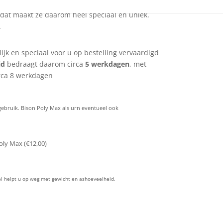
d Verlichte Troost Vlinder (0.75 liter) worden
 dat maakt ze daarom heel speciaal en uniek.
.
jk en speciaal voor u op bestelling vervaardigd
jd
bedraagt daarom circa
5 werkdagen
, met
irca 8 werkdagen
 gebruik. Bison Poly Max als urn eventueel ook
oly Max (
€
12,00
)
bel helpt u op weg met gewicht en ashoeveelheid.