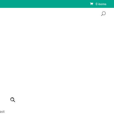
0 items
 Verlichte Troost
iter)
eramiek, met duurzame bronsfinish met
et waxinelichtje
22 cm, breed: 16 cm
act