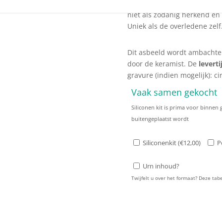
Asbeelden zoals Klein Asbeel
niet als zodanig herkend en
Uniek als de overledene zelf
Dit asbeeld wordt ambachteli
door de keramist. De
leverti
gravure (indien mogelijk): c
Vaak samen gekocht
Siliconen kit is prima voor binnen
buitengeplaatst wordt
Siliconenkit (
€
12,00
)
P
Urn inhoud?
Twijfelt u over het formaat? Deze ta