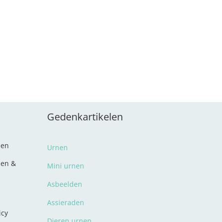
Gedenkartikelen
den
Urnen
len &
Mini urnen
Asbeelden
Assieraden
icy
Dieren urnen