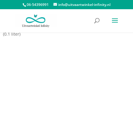
06-54396991
info@uitvaartwinkel-infinity.nl
Start
/
Dieren urnen
/
Urn huisdier
/ Mini Asbeeld Levenstakje
(0.1 liter)