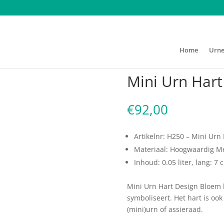
Home
Urn
rn Hart Design Bloem
Mini Urn Har
€
92,00
Artikelnr: H250 – Mini Urn
Materiaal: Hoogwaardig M
Inhoud: 0.05 liter, lang: 7 
Mini Urn Hart Design Bloem h
symboliseert. Het hart is oo
(mini)urn of assieraad.