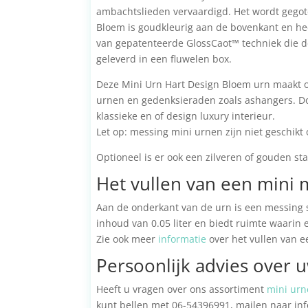
ambachtslieden vervaardigd. Het wordt gego
Bloem is goudkleurig aan de bovenkant en hee
van gepatenteerde GlossCaot™ techniek die de
geleverd in een fluwelen box.
Deze Mini Urn Hart Design Bloem urn maakt 
urnen en gedenksieraden zoals ashangers. Doo
klassieke en of design luxury interieur.
Let op: messing mini urnen zijn niet geschikt
Optioneel is er ook een zilveren of gouden st
Het vullen van een mini 
Aan de onderkant van de urn is een messing 
inhoud van 0.05 liter en biedt ruimte waarin
Zie ook meer
informatie
over het vullen van ee
Persoonlijk advies over 
Heeft u vragen over ons assortiment
mini urn
kunt bellen met 06-54396991, mailen naar inf