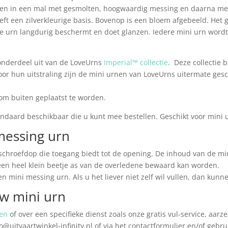
ten in een mal met gesmolten, hoogwaardig messing en daarna met
ft een zilverkleurige basis. Bovenop is een bloem afgebeeld. Het 
 urn langdurig beschermt en doet glanzen. Iedere mini urn wordt 
onderdeel uit van de LoveUrns
Imperial™ collectie
. Deze collectie 
r hun uitstraling zijn de mini urnen van LoveUrns uitermate geschi
 om buiten geplaatst te worden.
andaard beschikbaar die u kunt mee bestellen. Geschikt voor mini u
messing urn
schroefdop die toegang biedt tot de opening. De inhoud van de mi
 een heel klein beetje as van de overledene bewaard kan worden.
n mini messing urn. Als u het liever niet zelf wil vullen, dan kunne
uw mini urn
en
of over een specifieke dienst zoals onze gratis vul-service, aar
o@uitvaartwinkel-infinity.nl of via het contactformulier en/of geb