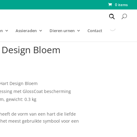
0 items
en
Assieraden
Dieren urnen
Contact
t Design Bloem
 Hart Design Bloem
essing met GlossCoat bescherming
cm, gewicht: 0.3 kg
eeft de vorm van een hart die liefde
k het meest gebruikte symbool voor een