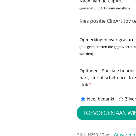
Naam van de ClipArt
(gewenst ClipArt naam invullen)
Kies positie ClipArt tov t
Opmerkingen over gravure
(dus geen teksten die gegraveerd 
worden)
Optioneel: Speciale houder 
hart, ster of schelp urn. In
stuk
*
Nee, bedankt
Zilve
TOEVOEGEN AAN W
SKU:
H250
Tags:
Graveren m