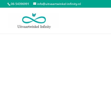
06-54396991
info@uitvaartwinkel-infinity.nl
Start
/
Dieren urnen
/
Dieren urn hart
/ Mini U