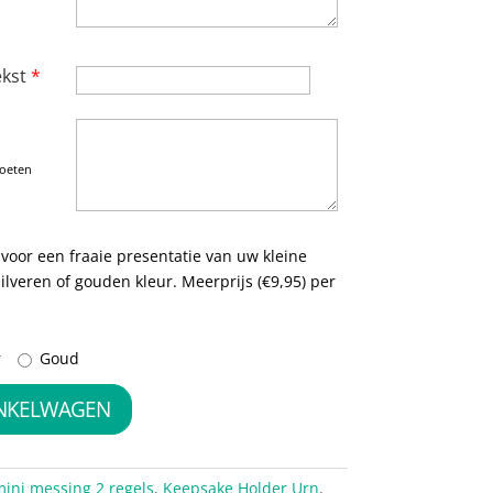
ekst
*
moeten
voor een fraaie presentatie van uw kleine
 zilveren of gouden kleur. Meerprijs (€9,95) per
r
Goud
INKELWAGEN
ini messing 2 regels
,
Keepsake Holder Urn
,