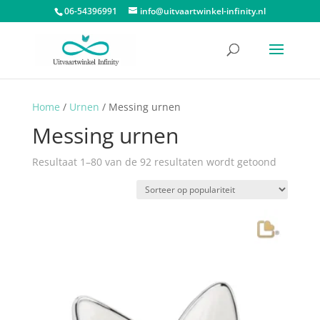
06-54396991
info@uitvaartwinkel-infinity.nl
Home
/
Urnen
/ Messing urnen
Messing urnen
Gesortee
Resultaat 1–80 van de 92 resultaten wordt getoond
op
popularit