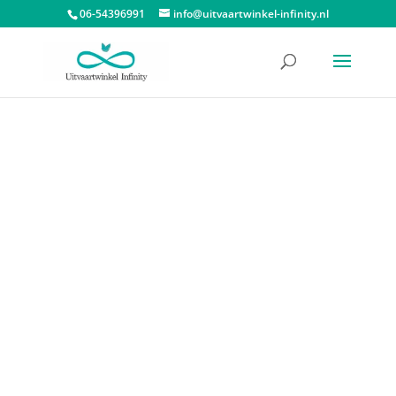
06-54396991
info@uitvaartwinkel-infinity.nl
Start
/
Urnen
/
Messing urnen
/ Love Bird Urn Bruin