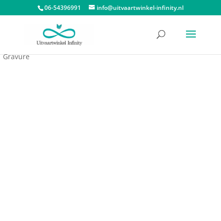
06-54396991
info@uitvaartwinkel-infinity.nl
Start
/
Urnen
/
Messing urnen
/ Urn Smaragdgroen Met Blad
Gravure