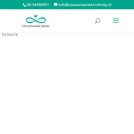
06-54396991
info@uitvaartwinkel-infinity.nl
Start
/
Urnen
/
Messing urnen
/ Urn Midnightzwart Met Blad
Gravure