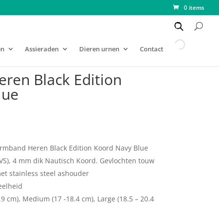
0 items
en
Assieraden
Dieren urnen
Contact
ren Black Edition
lue
armband Heren Black Edition Koord Navy Blue
RVS), 4 mm dik Nautisch Koord. Gevlochten touw
met stainless steel ashouder
eelheid
.9 cm), Medium (17 -18.4 cm), Large (18.5 – 20.4