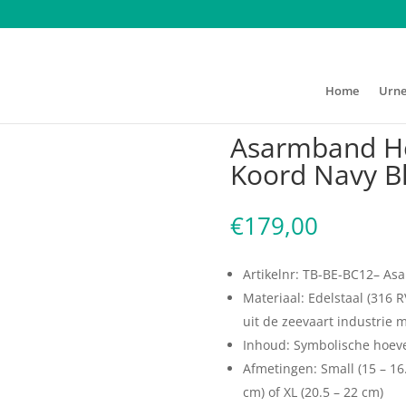
Home
Urn
Heren Black Edition Koord Navy Blue
Asarmband He
Koord Navy B
€
179,00
Artikelnr: TB-BE-BC12– As
Materiaal: Edelstaal (316 
uit de zeevaart industrie 
Inhoud: Symbolische hoev
Afmetingen: Small (15 – 16
cm) of XL (20.5 – 22 cm)