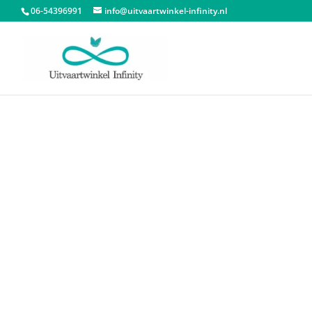
06-54396991
info@uitvaartwinkel-infinity.nl
Start
/
Assieraden
/
Asarmbanden
/ Asarmband 