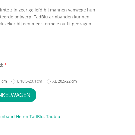
mte zijn zeer geliefd bij mannen vanwege hun
nteerde ontwerp. TadBlu armbanden kunnen
k zeker bij een meer formele outfit gedragen
d:
*
4 cm
L 18.5-20,4 cm
XL 20,5-22 cm
INKELWAGEN
rmband Heren TadBlu
,
Tadblu