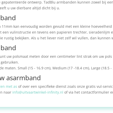
 gepatenteerde ontwerp. TadBlu armbanden kunnen zowel bij een 
t u uw dierbare altijd dicht bij u.
mband
11mm kan eenvoudig worden gevuld met een kleine hoeveelheid as
it een vulinstructie en tevens een papieren trechter, sieradenlijm
e rustig bekijken. Als u het liever niet zelf wil vullen, dan kunnen 
mband
nt uw polsmaat meten door een centimeter lint strak om uw pols te
 gebruiken.
 maten. Small (15 - 16.9 cm), Medium (17 -18.4 cm), Large (18.5 - 2
 uw asarmband
en met as
of over een specifieke dienst zoals onze gratis vul-servi
en naar
info@uitvaartwinkel-infinity.nl
of via het contactformulier