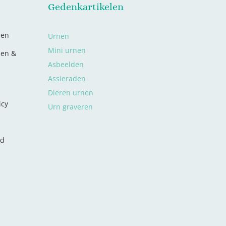
Gedenkartikelen
den
Urnen
Mini urnen
len &
Asbeelden
Assieraden
Dieren urnen
icy
Urn graveren
nd