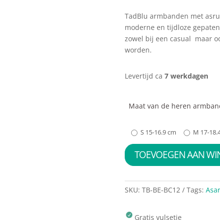
TadBlu armbanden met asrui
moderne en tijdloze gepate
zowel bij een casual maar oo
worden.
Levertijd ca
7 werkdagen
Maat van de heren armban
S 15-16.9 cm
M 17-18.
TOEVOEGEN AAN W
SKU:
TB-BE-BC12
Tags:
Asa
Gratis vulsetje