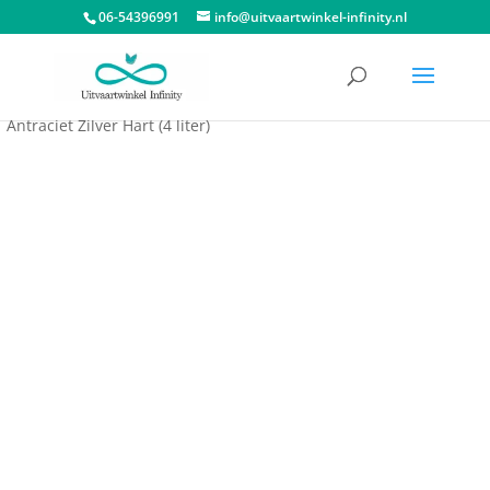
06-54396991
info@uitvaartwinkel-infinity.nl
Start
/
Urnen
/
Keramische urnen
/ Grote Keramische Urn
Antraciet Zilver Hart (4 liter)