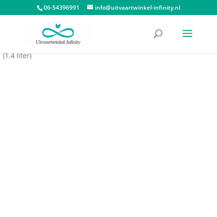
06-54396991
info@uitvaartwinkel-infinity.nl
Start
/
Dieren urnen
/
Dieren urn hart
/ Medium Hart Urn Matwit
(1.4 liter)