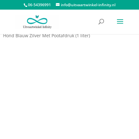
06-54396991
info@uitvaartwinkel-infinity.nl
Start
/
Dieren urnen
/
Urn hond met pootafdruk
/ Medium Urn
Hond Blauw Zilver Met Pootafdruk (1 liter)