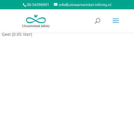
06-54396991
info@uitvaartwinkel-infinity.nl
Start
/
Dieren urnen
/
Urn huisdier
/ Mini Messing Urn Vlinder
Geel (0.05 liter)