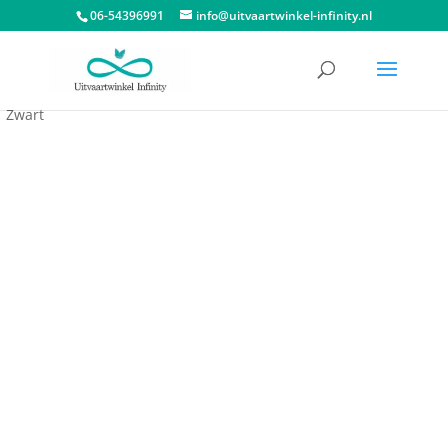
06-54396991
info@uitvaartwinkel-infinity.nl
Start
/
Dieren urnen
/
Urn huisdier
/ Mini Teardrop Urn Traan
Zwart