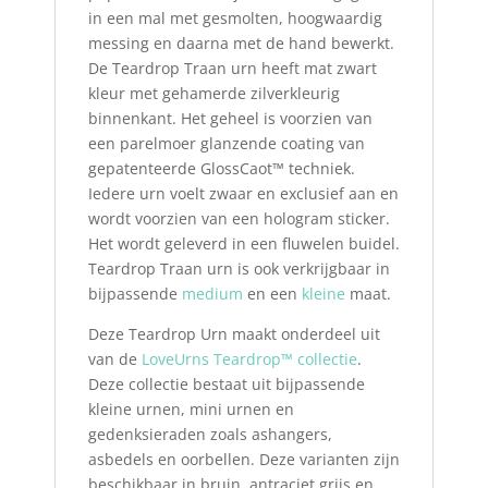
in een mal met gesmolten, hoogwaardig
messing en daarna met de hand bewerkt.
De Teardrop Traan urn heeft mat zwart
kleur met gehamerde zilverkleurig
binnenkant. Het geheel is voorzien van
een parelmoer glanzende coating van
gepatenteerde GlossCaot™ techniek.
Iedere urn voelt zwaar en exclusief aan en
wordt voorzien van een hologram sticker.
Het wordt geleverd in een fluwelen buidel.
Teardrop Traan urn is ook verkrijgbaar in
bijpassende
medium
en een
kleine
maat.
Deze Teardrop Urn maakt onderdeel uit
van de
LoveUrns Teardrop™ collectie
.
Deze collectie bestaat uit bijpassende
kleine urnen, mini urnen en
gedenksieraden zoals ashangers,
asbedels en oorbellen. Deze varianten zijn
beschikbaar in bruin, antraciet grijs en