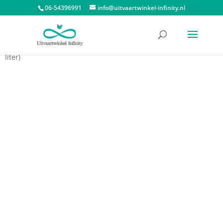
06-54396991
info@uitvaartwinkel-infinity.nl
Start
/
Dieren urnen
/
Urn huisdier
/ Mini Tulp Urn Rood (0.1
liter)