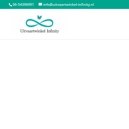
06-54396991
info@uitvaartwinkel-infinity.nl
Start
/
Dieren urnen
/
Dieren urn hart
/ Mini U