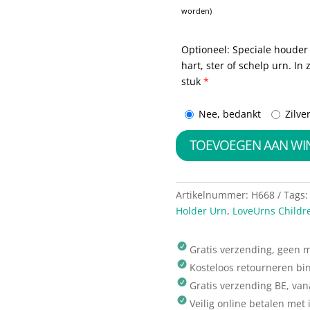
worden)
Optioneel: Speciale houder 
hart, ster of schelp urn. In
stuk
*
Nee, bedankt
Zilve
TOEVOEGEN AAN W
Artikelnummer:
H668
Tags
Holder Urn
,
LoveUrns Childr
Gratis verzending, geen
Kosteloos retourneren bi
Gratis verzending BE, van
Veilig online betalen met 