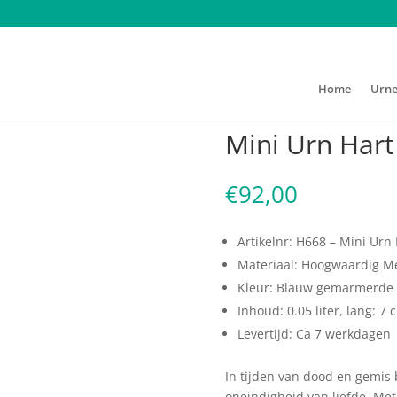
Home
Urn
rn Hart Kind Blauw
Mini Urn Hart
€
92,00
Artikelnr: H668 – Mini Urn
Materiaal: Hoogwaardig M
Kleur: Blauw gemarmerde 
Inhoud: 0.05 liter, lang: 7 
Levertijd: Ca 7 werkdagen
In tijden van dood en gemis 
oneindigheid van liefde. Met