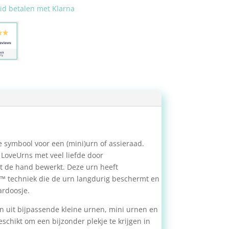
eid betalen met Klarna
e symbool voor een (mini)urn of assieraad.
 LoveUrns met veel liefde door
t de hand bewerkt. Deze urn heeft
t™ techniek die de urn langdurig beschermt en
ardoosje.
aan uit bijpassende kleine urnen, mini urnen en
chikt om een bijzonder plekje te krijgen in