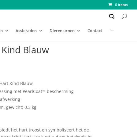
0 items
en
Assieraden
Dieren urnen
Contact
 Kind Blauw
 Hart Kind Blauw
essing met PearlCoat™ bescherming
afwerking
cm, gewicht: 0.3 kg
biedt het hart troost en symboliseert het de
 onze Mini Hart Urn kunt u deze betekenis in