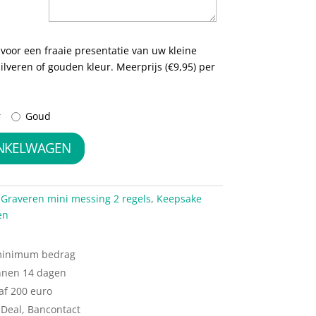
voor een fraaie presentatie van uw kleine
 zilveren of gouden kleur. Meerprijs (€9,95) per
r
Goud
INKELWAGEN
:
Graveren mini messing 2 regels
,
Keepsake
en
 minimum bedrag
nnen 14 dagen
af 200 euro
iDeal, Bancontact