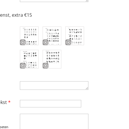
ewenst, extra €15
ekst
*
moeten