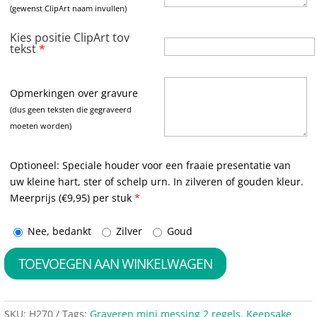
(gewenst ClipArt naam invullen)
Kies positie ClipArt tov
tekst
*
Opmerkingen over gravure
(dus geen teksten die gegraveerd
moeten worden)
Optioneel: Speciale houder voor een fraaie presentatie van
uw kleine hart, ster of schelp urn. In zilveren of gouden kleur.
Meerprijs (€9,95) per stuk
*
Nee, bedankt
Zilver
Goud
TOEVOEGEN AAN WINKELWAGEN
SKU:
H270
Tags:
Graveren mini messing 2 regels
,
Keepsake