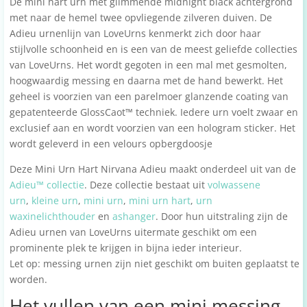
De mini hart urn met glimmende midnight black achtergrond
met naar de hemel twee opvliegende zilveren duiven. De
Adieu urnenlijn van LoveUrns kenmerkt zich door haar
stijlvolle schoonheid en is een van de meest geliefde collecties
van LoveUrns. Het wordt gegoten in een mal met gesmolten,
hoogwaardig messing en daarna met de hand bewerkt. Het
geheel is voorzien van een parelmoer glanzende coating van
gepatenteerde GlossCaot™ techniek. Iedere urn voelt zwaar en
exclusief aan en wordt voorzien van een hologram sticker. Het
wordt geleverd in een velours opbergdoosje
Deze Mini Urn Hart Nirvana Adieu maakt onderdeel uit van de
Adieu™ collectie
. Deze collectie bestaat uit
volwassene
urn
,
kleine urn
,
mini urn
,
mini urn hart
,
urn
waxinelichthouder
en
ashanger
. Door hun uitstraling zijn de
Adieu urnen van LoveUrns uitermate geschikt om een
prominente plek te krijgen in bijna ieder interieur.
Let op: messing urnen zijn niet geschikt om buiten geplaatst te
worden.
Het vullen van een mini messing