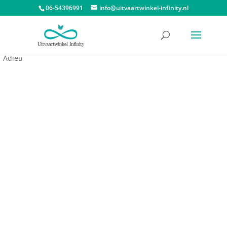
06-54396991
info@uitvaartwinkel-infinity.nl
Start
/
Dieren urnen
/
Dieren urn hart
/ Mini Urn Hart Nirvana
Adieu