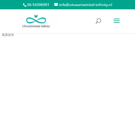
06-54396991
info@uitvaartwinkel-infinity.nl
Start
/
Dieren urnen
/
Urn huisdier
/ Mini Urn Midnight Black
Adore