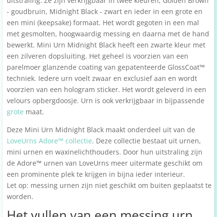
uitstraling. Ze zijn verkrijgbaar in twee kleuren; Golden Brown
- goudbruin, Midnight Black - zwart en ieder in een grote en
een mini (keepsake) formaat. Het wordt gegoten in een mal
met gesmolten, hoogwaardig messing en daarna met de hand
bewerkt. Mini Urn Midnight Black heeft een zwarte kleur met
een zilveren dopsluiting. Het geheel is voorzien van een
parelmoer glanzende coating van gepatenteerde GlossCoat™
techniek. Iedere urn voelt zwaar en exclusief aan en wordt
voorzien van een hologram sticker. Het wordt geleverd in een
velours opbergdoosje. Urn is ook verkrijgbaar in bijpassende
grote
maat.
Deze Mini Urn Midnight Black maakt onderdeel uit van de
LoveUrns Adore™ collectie
. Deze collectie bestaat uit urnen,
mini urnen en waxinelichthouders. Door hun uitstraling zijn
de Adore™ urnen van LoveUrns meer uitermate geschikt om
een prominente plek te krijgen in bijna ieder interieur.
Let op: messing urnen zijn niet geschikt om buiten geplaatst te
worden.
Het vullen van een messing urn