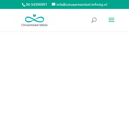
06-54396991
info@uitvaartwinkel-infinity.nl
Start
/
Dieren urnen
/
Urn huisdier
/ Mini Urn Midnight Black