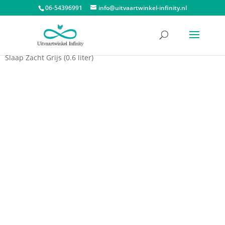
06-54396991
info@uitvaartwinkel-infinity.nl
Start
/
Dieren urnen
/
Honden urnen
/ Porseleinen Honden Urn
Slaap Zacht Grijs (0.6 liter)