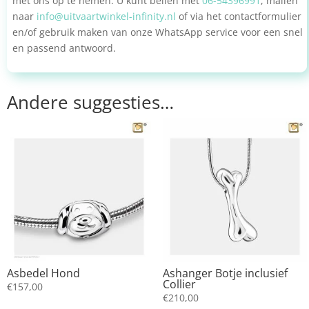
met ons op te nemen. U kunt bellen met
06-54396991
, mailen
naar
info@uitvaartwinkel-infinity.nl
of via het contactformulier
en/of gebruik maken van onze WhatsApp service voor een snel
en passend antwoord.
Andere suggesties…
Asbedel Hond
Ashanger Botje inclusief
Collier
€
157,00
€
210,00