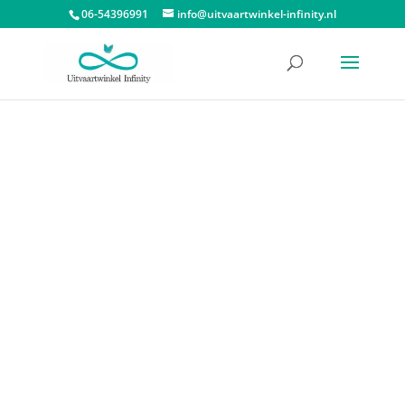
06-54396991
info@uitvaartwinkel-infinity.nl
Start
/
Assieraden
/
Asbedels
/ Asbedel Memorial Bead 1