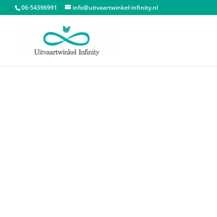
06-54396991
info@uitvaartwinkel-infinity.nl
Start
/
Dieren urnen
/
Katten urnen
/ LoveUrns 