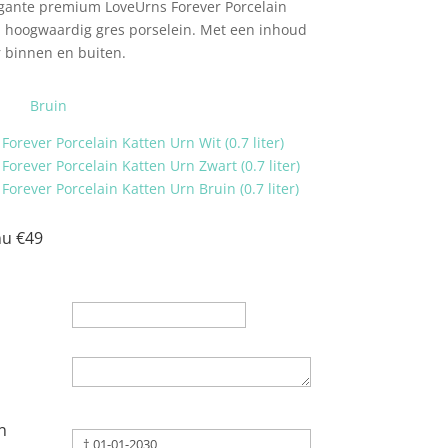
gante premium LoveUrns Forever Porcelain
n hoogwaardig gres porselein. Met een inhoud
or binnen en buiten.
Bruin
nu €49
n
n