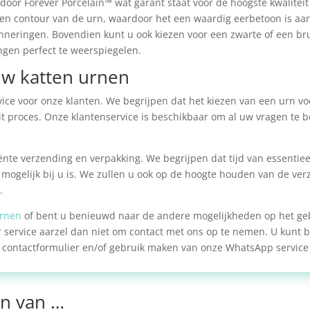
door Forever Porcelain™ wat garant staat voor de hoogste kwalitei
 en contour van de urn, waardoor het een waardig eerbetoon is aan 
eringen. Bovendien kunt u ook kiezen voor een zwarte of een bruine 
gen perfect te weerspiegelen.
uw katten urnen
ce voor onze klanten. We begrijpen dat het kiezen van een urn voo
it proces. Onze klantenservice is beschikbaar om al uw vragen te
nte verzending en verpakking. We begrijpen dat tijd van essentieel
mogelijk bij u is. We zullen u ook op de hoogte houden van de ver
.
urnen
of bent u benieuwd naar de andere mogelijkheden op het ge
eer service aarzel dan niet om contact met ons op te nemen. U kunt 
t contactformulier en/of gebruik maken van onze WhatsApp service
n van …