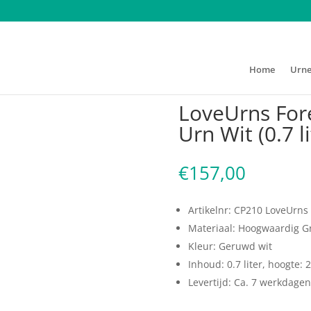
Home
Urn
Forever Porcelain Katten Urn Wit (0.7 liter)
LoveUrns Fore
Urn Wit (0.7 li
€
157,00
Artikelnr: CP210 LoveUrns 
Materiaal: Hoogwaardig Gr
Kleur: Geruwd wit
Inhoud: 0.7 liter, hoogte:
Levertijd: Ca. 7 werkdage