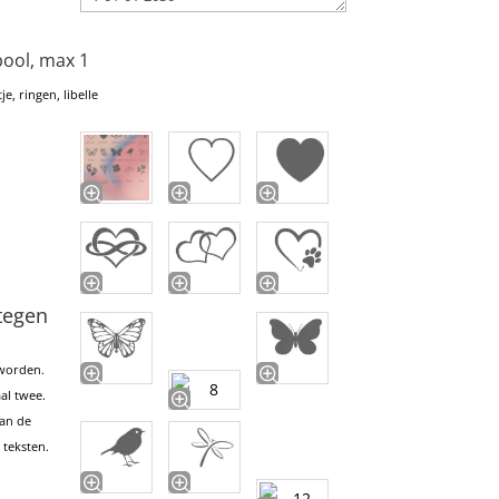
bool, max 1
e, ringen, libelle
tegen
worden.
al twee.
van de
 teksten.