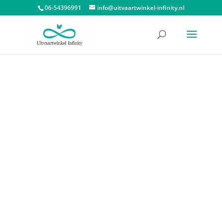
06-54396991
info@uitvaartwinkel-infinity.nl
Start
/
Urnen
/
Messing urnen
/ Urn Simplicity Zwart Gemarmerd