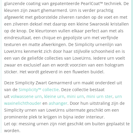
glanzende coating van gepatenteerde PearlCoat™ techniek. De
kleuren zijn zwart ghemarmerd. Urn is verder prachtig
afgewerkt met geborstelde zilveren randen op de voet en met
een zilveren deksel met daarop een kleine Swarovski kristallen
op de knop. De kleurtonen vullen elkaar perfect aan met als
eindresultaat, een chique en gepolijste urn met verfijnde
texturen en matte afwerkingen. De Simplicity urnenlijn van
LoveUrns kenmerkt zich door haar stijlvolle schoonheid en is
een van de geliefde collecties van LoveUrns. Iedere urn voelt
zwaar en exclusief aan en wordt voorzien van een hologram
sticker. Het wordt geleverd in een fluwelen buidel.
Deze Simplicity Zwart Gemarmerd urn maakt onderdeel uit
van de
Simplicity™ collectie
. Deze collectie bestaat
uit
volwassene urn
,
kleine urn
,
mini urn
,
mini urn ster
,
urn
waxinelichthouder
en
ashanger
. Door hun uitstraling zijn de
Simplicity urnen van LoveUrns uitermate geschikt om een
prominente plek te krijgen in bijna ieder interieur.
Let op: messing urnen zijn niet geschikt om buiten geplaatst te
worden.